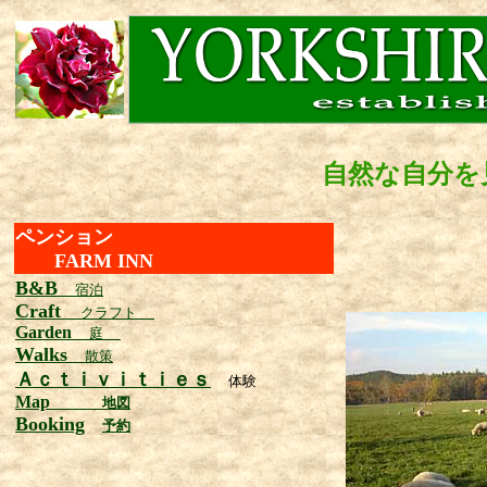
自然な自分を
ペンション
FARM INN
B&B
宿泊
Craft
クラフト
Garden
庭
Walks
散策
Ａｃｔｉｖｉｔｉｅｓ
体験
Map
地図
Booking
予約