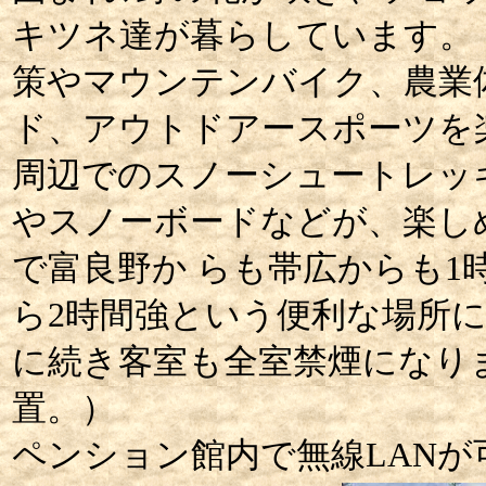
キツネ達が暮らしています。
策やマウンテンバイク、農業
ド、アウトドアースポーツを
周辺でのスノーシュートレッ
やスノーボードなどが、楽し
で富良野か らも帯広からも1
ら2時間強という便利な場所
に続き客室も全室禁煙になり
置。）
ペンション館内で無線