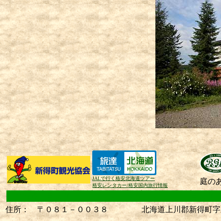
JALで行く格安北海道ツアー
庭の
格安レンタカー/格安国内旅行情報
北海道 富良野 ペンション
ペンション 富良野
住所： 〒０８１－００３８ 北海道上川郡新得町