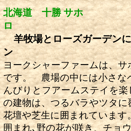
北海道 十勝 サホ
ロ
羊牧場とローズガーデン
ン
ヨークシャーファームは、サ
です。 農場の中には小さな
んびりとフアームステイを楽
の建物は、つるバラやツタに
花壇や芝生に囲まれています
囲まれ､野の花が咲き、チョ