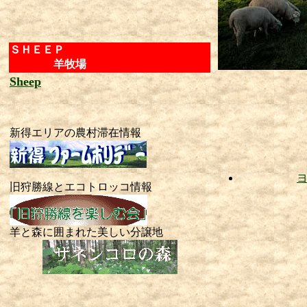
ＳＨＥＥＰ
羊牧場
Last up
Sheep
S
新得エリアの農村滞在情報
旧狩勝線とエコトロッコ情報
羊と森に囲まれた美しい分譲地