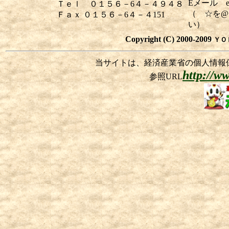
Eメール eii
Ｔｅｌ ０１５６－6４－４９４８
（ ☆を@
Ｆａｘ ０１５６－6４－４151
い）
Copyright (C) 2000-2009
ＹＯ
当サイトは、経済産業省の個人情報
http://w
参照URL